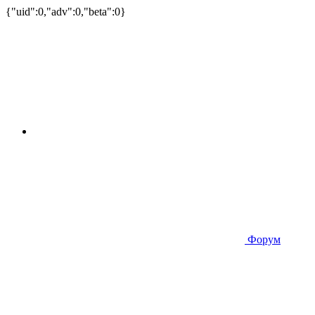
{"uid":0,"adv":0,"beta":0}
Форум