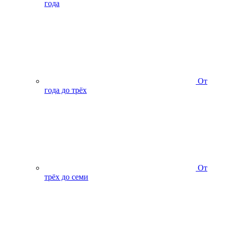
года
От
года до трёх
От
трёх до семи