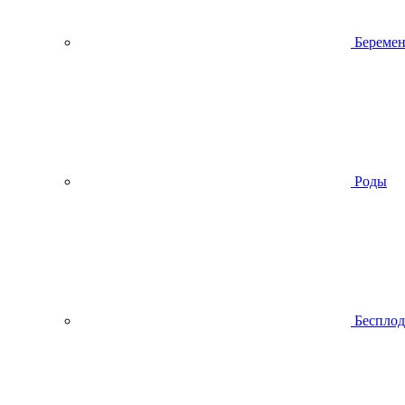
Беремен
Роды
Беспло