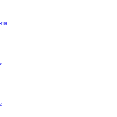
огия
е
е