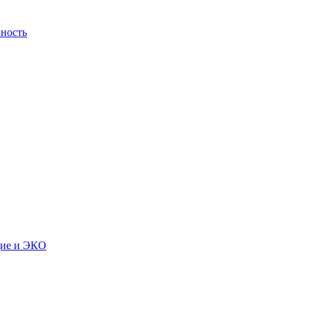
ность
дие и ЭКО