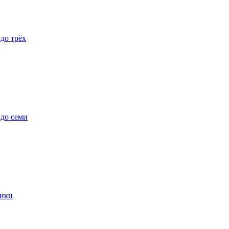
 до трёх
 до семи
ики