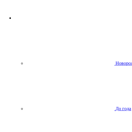
Новоро
До года