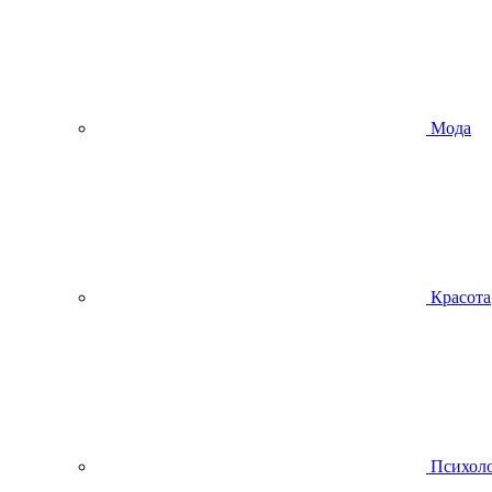
Мода
Красота
Психол