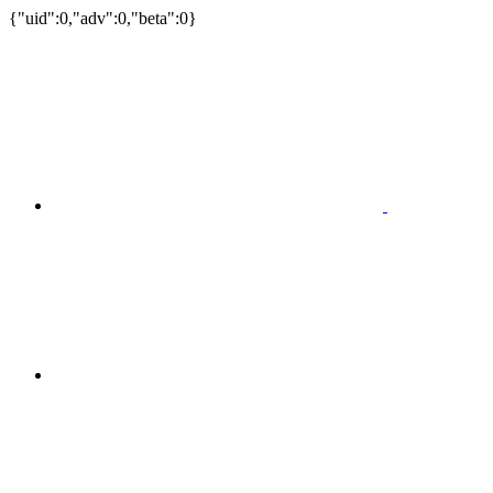
{"uid":0,"adv":0,"beta":0}