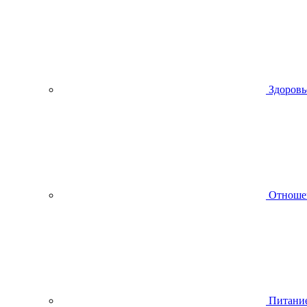
Здоровь
Отноше
Питани