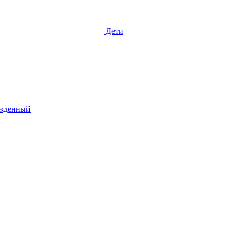
Дети
жденный