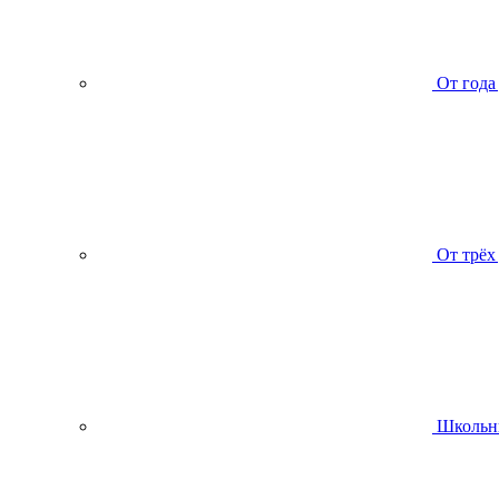
От года
От трёх
Школьн