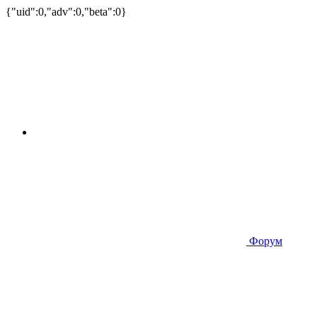
{"uid":0,"adv":0,"beta":0}
Форум