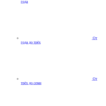
года
От
года до трёх
От
трёх до семи