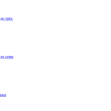
 до трёх
 до семи
ики