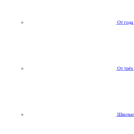
От года
От трёх
Школьн