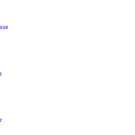
огия
е
е