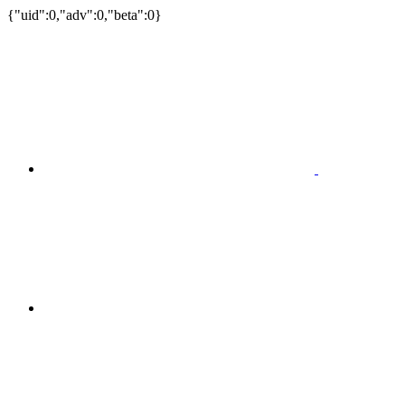
{"uid":0,"adv":0,"beta":0}