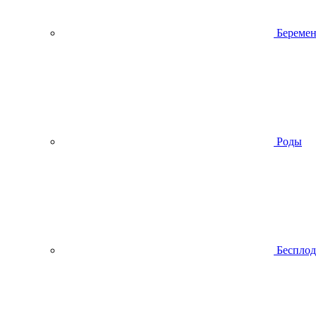
Беремен
Роды
Беспло