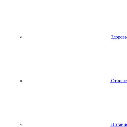
Здоровь
Отноше
Питани