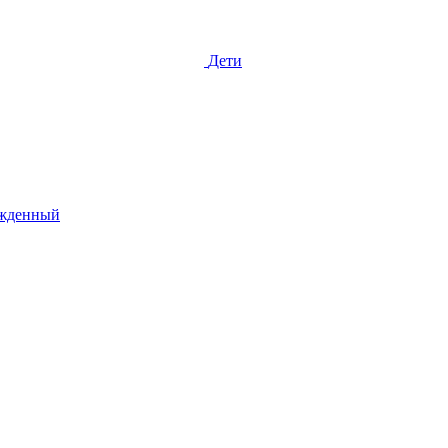
Дети
жденный