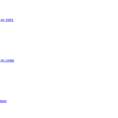
 до трёх
 до семи
ики