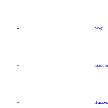
Мода
Красота
Психол