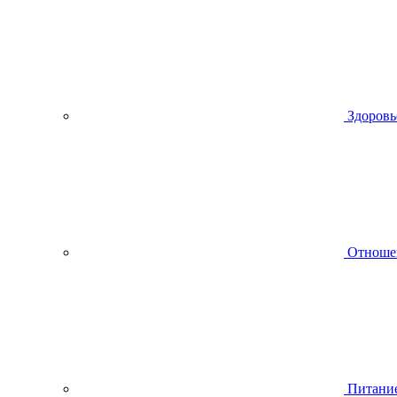
Здоровь
Отноше
Питани