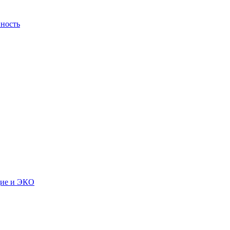
ность
дие и ЭКО