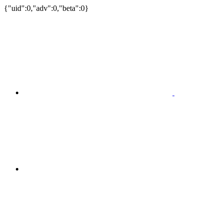
{"uid":0,"adv":0,"beta":0}