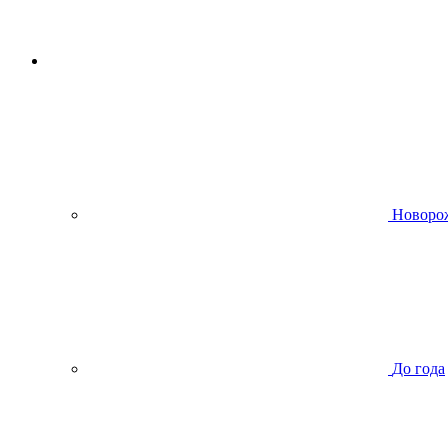
Новоро
До года