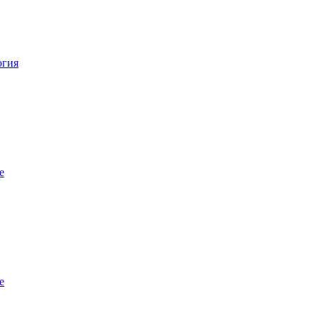
огия
е
е