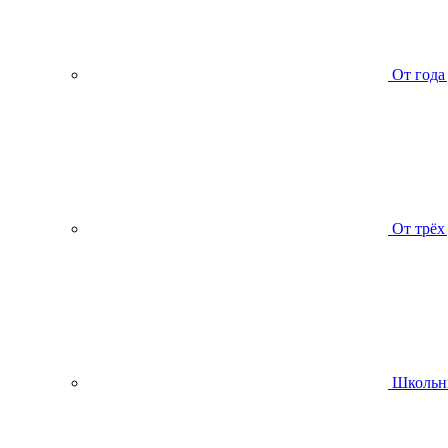
От года
От трёх
Школьн