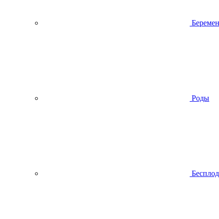
Беремен
Роды
Беспло