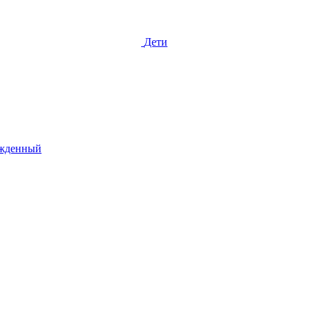
Дети
жденный