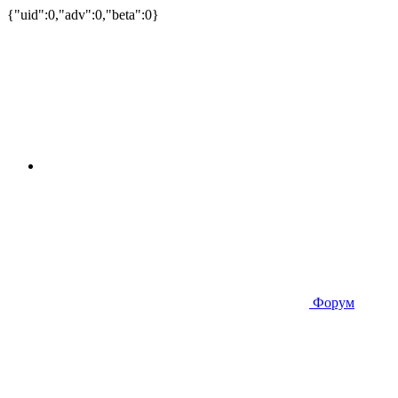
{"uid":0,"adv":0,"beta":0}
Форум