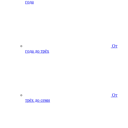
года
От
года до трёх
От
трёх до семи