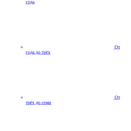
года
От
года до трёх
От
трёх до семи