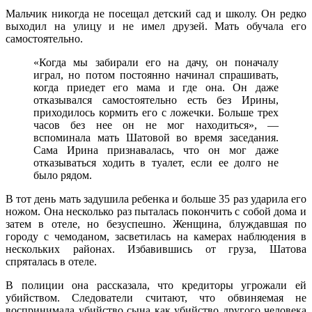
Мальчик никогда не посещал детский сад и школу. Он редко
выходил на улицу и не имел друзей. Мать обучала его
самостоятельно.
«Когда мы забирали его на дачу, он поначалу
играл, но потом постоянно начинал спрашивать,
когда приедет его мама и где она. Он даже
отказывался самостоятельно есть без Ирины,
приходилось кормить его с ложечки. Больше трех
часов без нее он не мог находиться», —
вспоминала мать Шатовой во время заседания.
Сама Ирина признавалась, что он мог даже
отказываться ходить в туалет, если ее долго не
было рядом.
В тот день мать задушила ребенка и больше 35 раз ударила его
ножом. Она несколько раз пыталась покончить с собой дома и
затем в отеле, но безуспешно. Женщина, блуждавшая по
городу с чемоданом, засветилась на камерах наблюдения в
нескольких районах. Избавившись от груза, Шатова
спряталась в отеле.
В полиции она рассказала, что кредиторы угрожали ей
убийством. Следователи считают, что обвиняемая не
воспринимала убийство сына как убийство другого человека