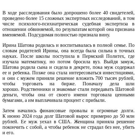
В ходе расследования было допрошено более 40 свидетелей,
проведено более 15 сложных экспертных исследований, в том
числе психолого-психиатрическая судебная экспертиза в
отношении обвиняемой, по результатам которой она признана
вменяемой. Подсудимая полностью признала вину.
Ирина Шатова родилась и воспитывалась в полной семье. По
словам родителей Ирины, она всегда была сильна в точных
науках. После школы поступила в Пермский Политех, где
изучала математику, но потом бросила вуз. Выйдя замуж,
Шатова родила сына и сидела в декрете, пока муж содержал
ее и ребенка. Позже она стала интересоваться инвестициями,
и они с мужем приняли решение вложить 700 тысяч рублей,
чтобы торговать на бирже. Поначалу дела шли
хорошо. Родственники и знакомые стали передавать Шатовой
деньги, чтобы она от своего имени торговала ценными
бумагами, а им выплачивала процент с прибыли.
Затем начались финансовые провалы и огромные долги.
К июню 2024 года долг Шатовой вырос примерно до 50 млн
рублей. Ее муж уехал в США. Женщина приняла решение
покончить с собой, а чтобы ребенок не страдал без нее, убить
и его.