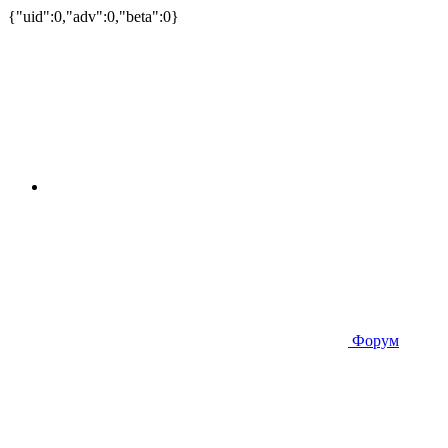
{"uid":0,"adv":0,"beta":0}
Форум