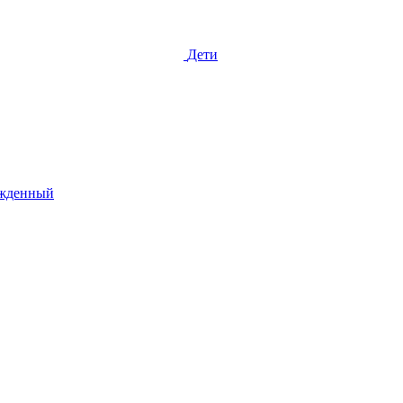
Дети
жденный