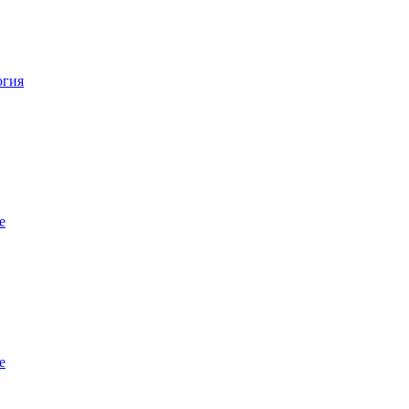
огия
е
е