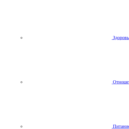
Здоровь
Отноше
Питани