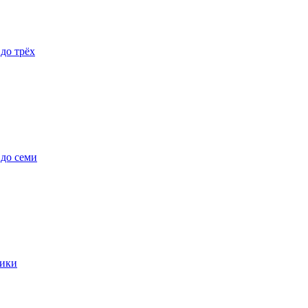
 до трёх
 до семи
ики