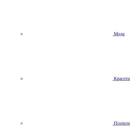
Мода
Красота
Психол