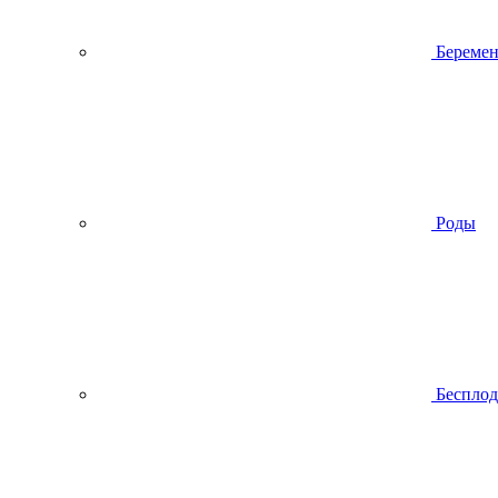
Беремен
Роды
Беспло