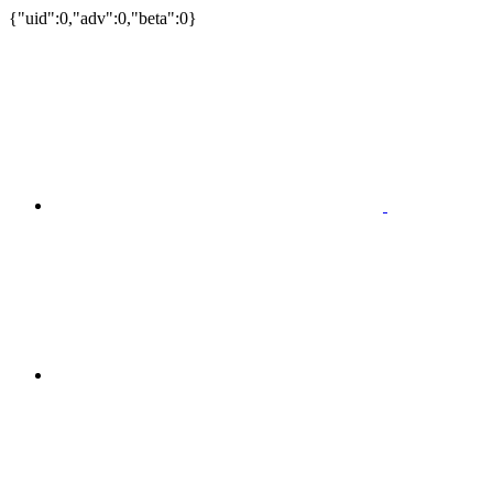
{"uid":0,"adv":0,"beta":0}