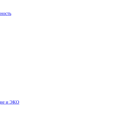
ность
дие и ЭКО