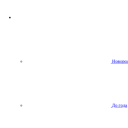
Новоро
До года