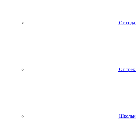
От года
От трёх
Школьн