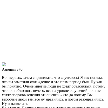
Аноним 370
Во- первых, зачем спрашивать, что случилось? Я так поняла,
что вы заметили охлаждение и это прям период был. Ну как
бы понятно. Очень многие люди не хотят объясняться, потому
что или объяснять нечего, все на уровне ощущений, или не
хотят спора/выяснения отношений - что да почему. Вы
взрослые люди там все ну нравились, а потом разонравились.
Ну и наплевать.
Во-вторых. Позиция ваших родителей не понятна до конца.