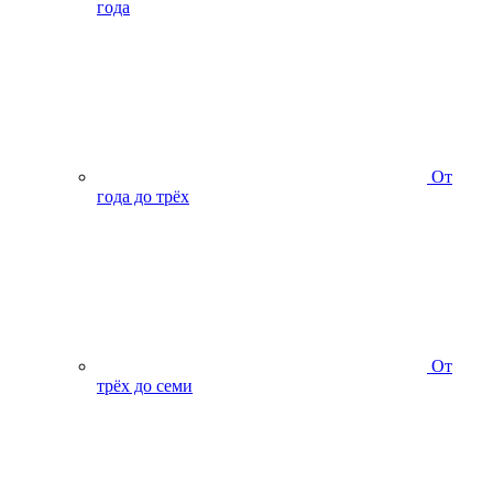
года
От
года до трёх
От
трёх до семи