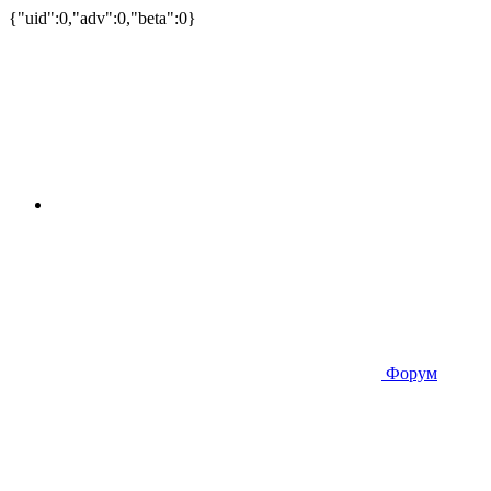
{"uid":0,"adv":0,"beta":0}
Форум