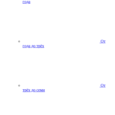
года
От
года до трёх
От
трёх до семи