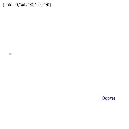
{"uid":0,"adv":0,"beta":0}
Форум