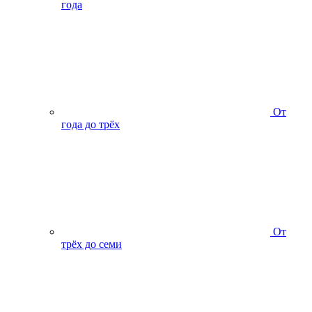
года
От
года до трёх
От
трёх до семи