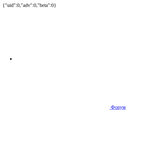
{"uid":0,"adv":0,"beta":0}
Форум