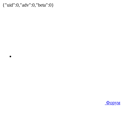
{"uid":0,"adv":0,"beta":0}
Форум