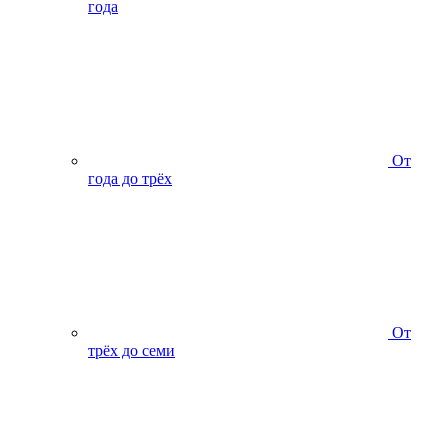
года
От
года до трёх
От
трёх до семи