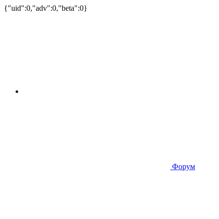
{"uid":0,"adv":0,"beta":0}
Форум