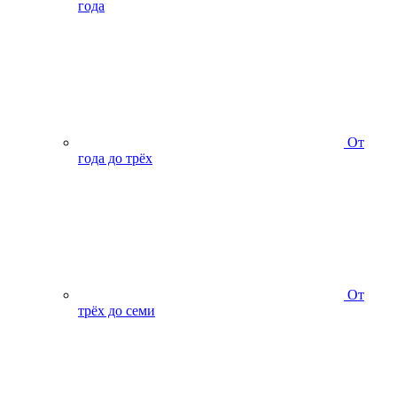
года
От
года до трёх
От
трёх до семи