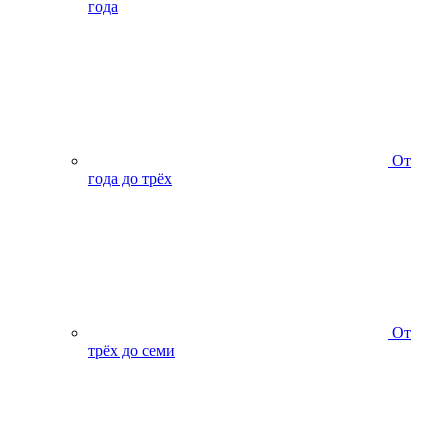
года
От
года до трёх
От
трёх до семи