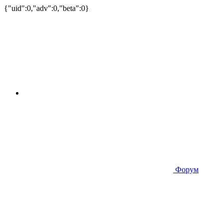
{"uid":0,"adv":0,"beta":0}
Форум