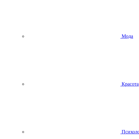
Мода
Красота
Психол