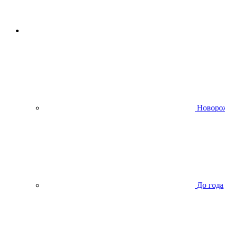
Новоро
До года