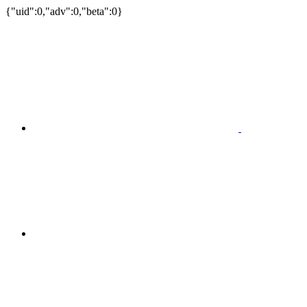
{"uid":0,"adv":0,"beta":0}