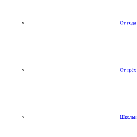
От года
От трёх
Школьн