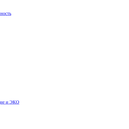
ность
дие и ЭКО