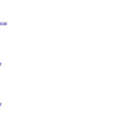
огия
е
е