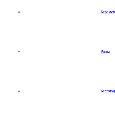
Беремен
Роды
Беспло