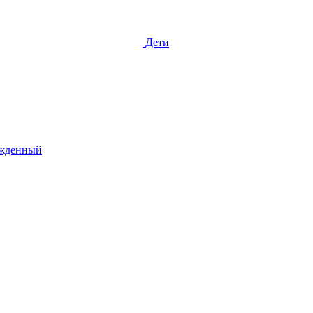
Дети
жденный