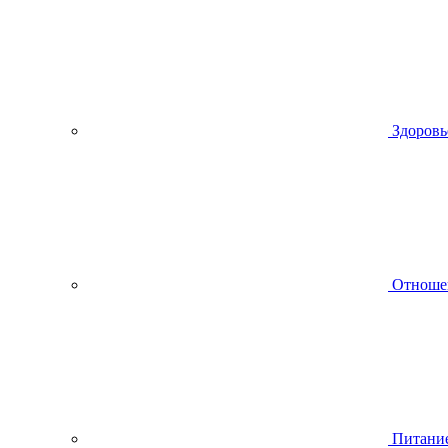
Здоровь
Отноше
Питани