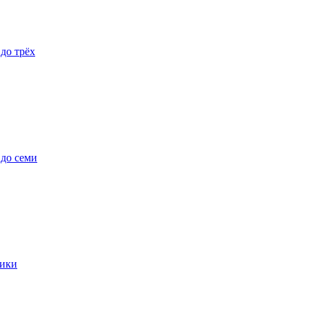
 до трёх
 до семи
ики