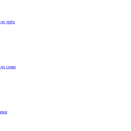
 до трёх
 до семи
ики