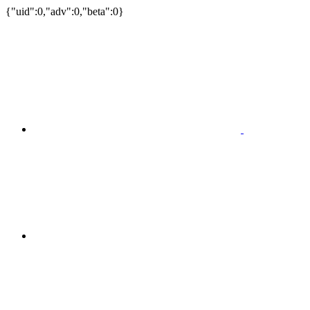
{"uid":0,"adv":0,"beta":0}