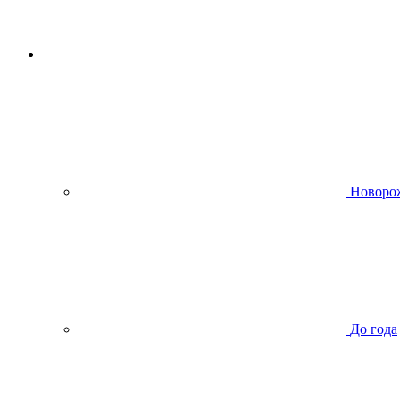
Новоро
До года