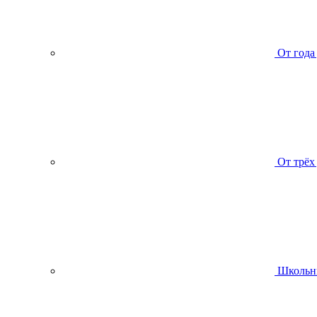
От года
От трёх
Школьн