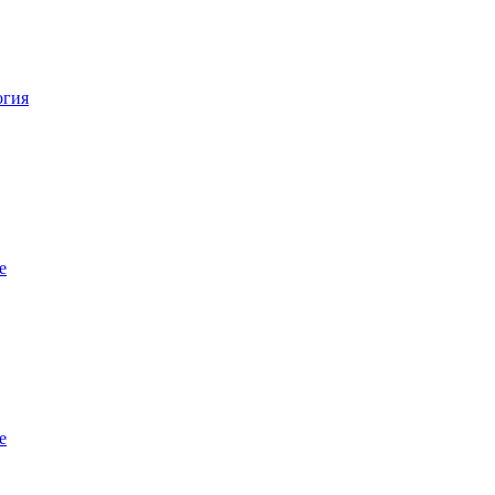
огия
е
е