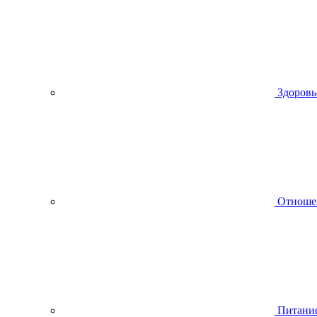
Здоровь
Отноше
Питани