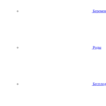
Беремен
Роды
Беспло