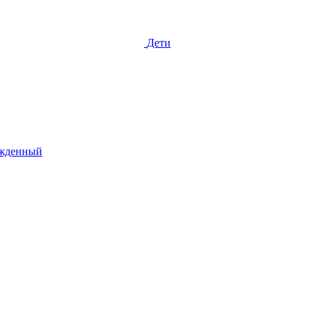
Дети
жденный