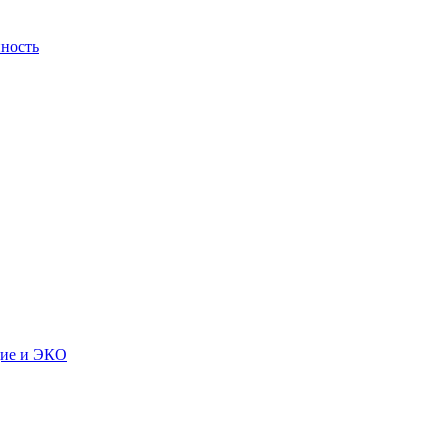
ность
дие и ЭКО