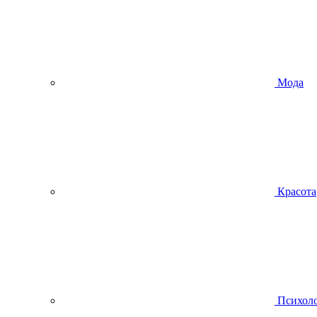
Мода
Красота
Психол