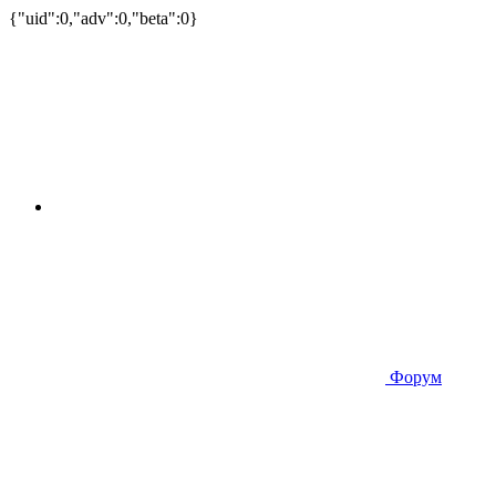
{"uid":0,"adv":0,"beta":0}
Форум