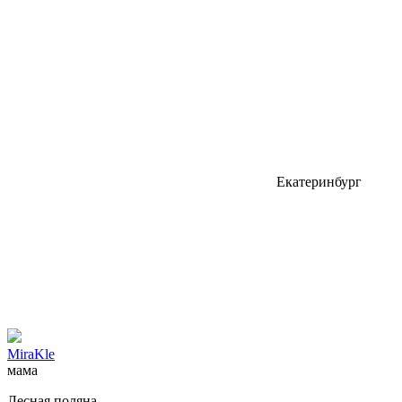
Екатеринбург
MiraKle
мама
Лесная поляна