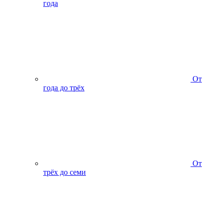
года
От
года до трёх
От
трёх до семи