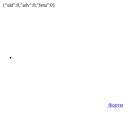
{"uid":0,"adv":0,"beta":0}
Форум