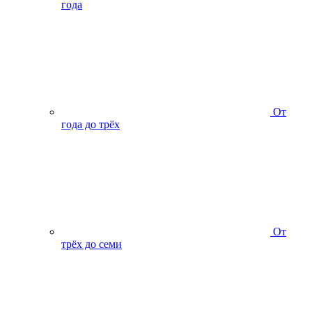
года
От
года до трёх
От
трёх до семи