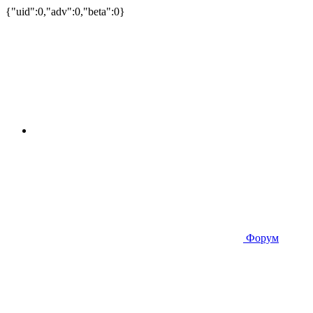
{"uid":0,"adv":0,"beta":0}
Форум