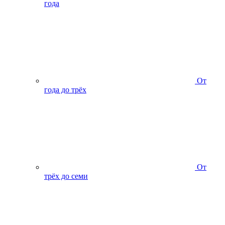
года
От
года до трёх
От
трёх до семи