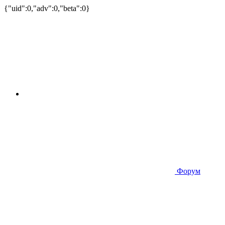
{"uid":0,"adv":0,"beta":0}
Форум