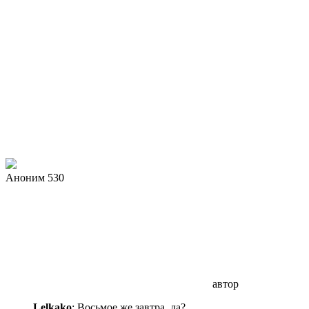
Аноним 530
автор
Lelkako
: Восьмое же завтра, да?