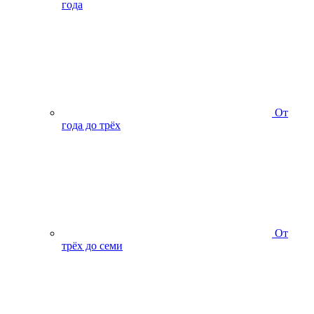
года
От
года до трёх
От
трёх до семи