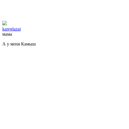
kareglazai
мама
А у меня Камыш