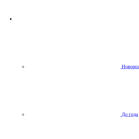
Новоро
До года