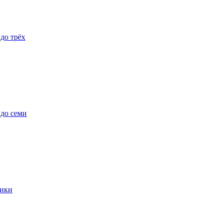
 до трёх
 до семи
ики