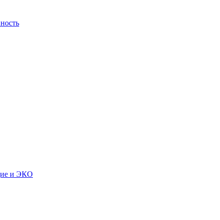
ность
дие и ЭКО