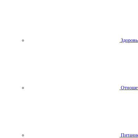
Здоровь
Отноше
Питани