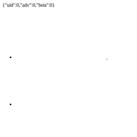
{"uid":0,"adv":0,"beta":0}