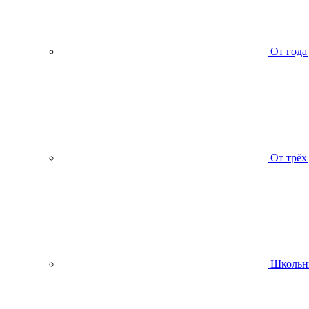
От года
От трёх
Школьн