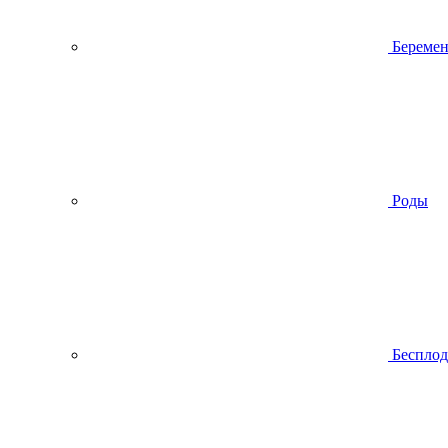
Беремен
Роды
Беспло