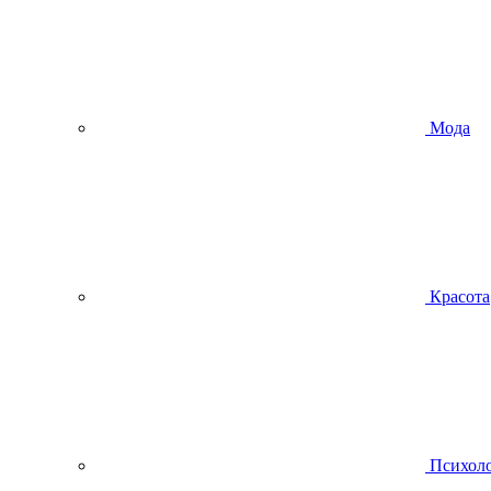
Мода
Красота
Психол