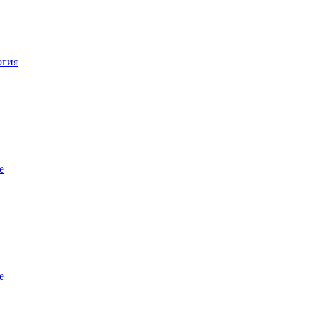
огия
е
е