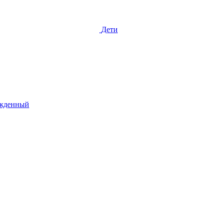
Дети
жденный