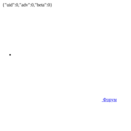
{"uid":0,"adv":0,"beta":0}
Форум