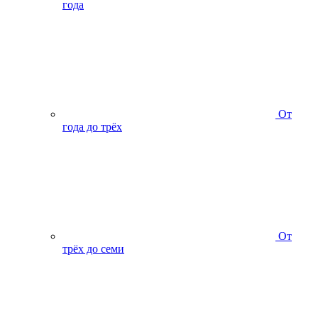
года
От
года до трёх
От
трёх до семи