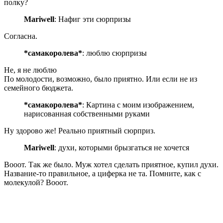
полку?
Mariwell
: Нафиг эти сюрпризы
Согласна.
*самакоролева*
: люблю сюрпризы
Не, я не люблю
По молодости, возможно, было приятно. Или если не из
семейного бюджета.
*самакоролева*
: Картина с моим изображением,
нарисованная собственными руками
Ну здорово же! Реально приятный сюрприз.
Mariwell
: духи, которыми брызгаться не хочется
Вооот. Так же было. Муж хотел сделать приятное, купил духи.
Название-то правильное, а циферка не та. Помните, как с
молекулой? Вооот.