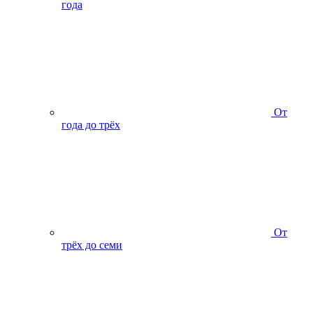
года
От
года до трёх
От
трёх до семи