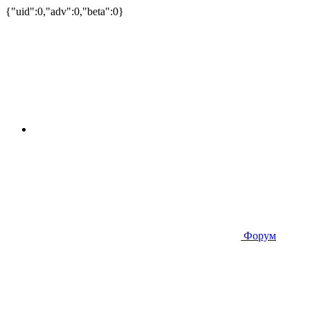
{"uid":0,"adv":0,"beta":0}
Форум