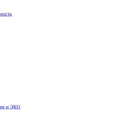
ность
дие и ЭКО