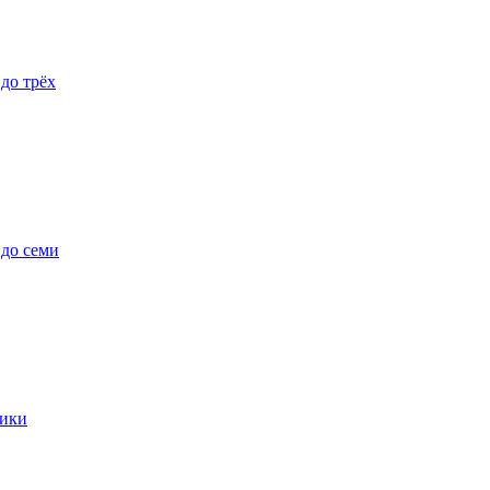
 до трёх
 до семи
ики