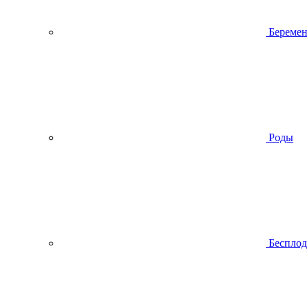
Беремен
Роды
Беспло