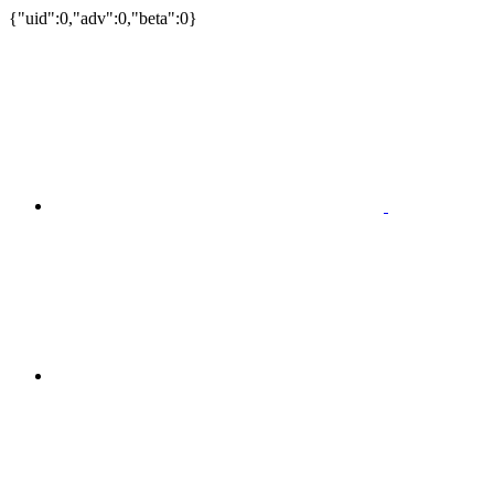
{"uid":0,"adv":0,"beta":0}