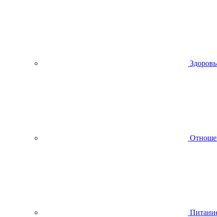
Здоровь
Отноше
Питани