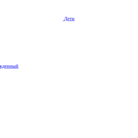
Дети
жденный