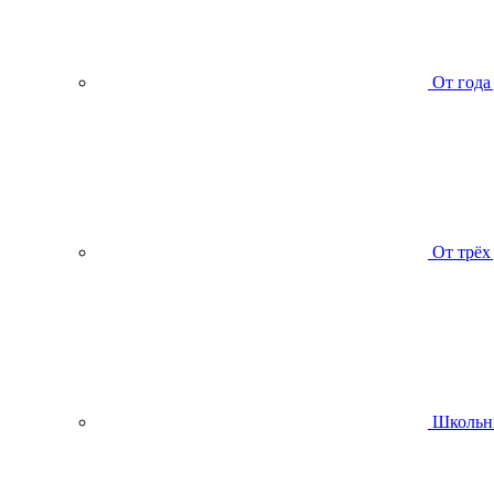
От года
От трёх
Школьн