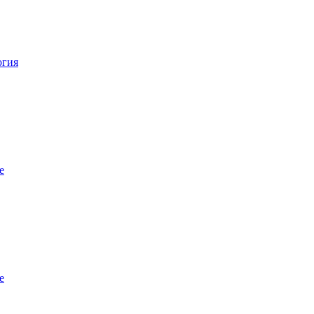
огия
е
е