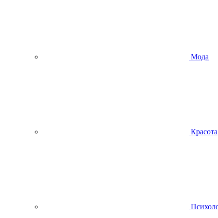
Мода
Красота
Психол