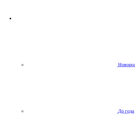
Новоро
До года