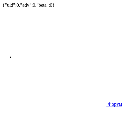
{"uid":0,"adv":0,"beta":0}
Форум