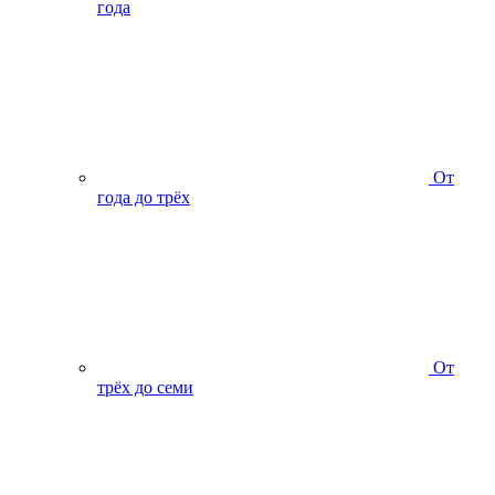
года
От
года до трёх
От
трёх до семи