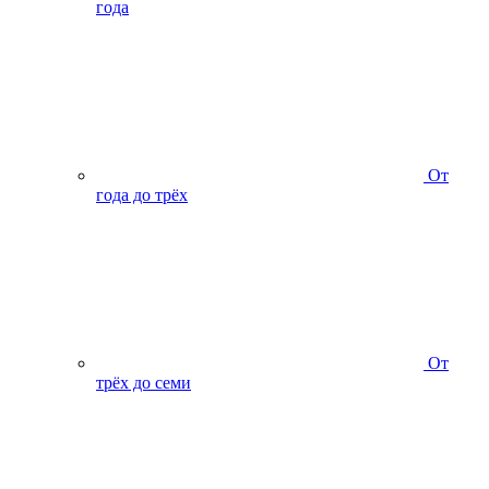
года
От
года до трёх
От
трёх до семи