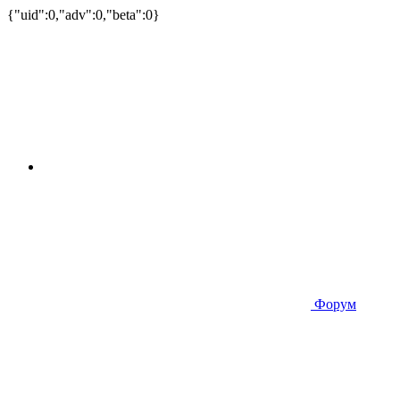
{"uid":0,"adv":0,"beta":0}
Форум