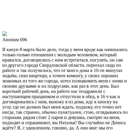
Аноним 696
В канун 8 марта было дело, тогда у меня вроде как начинались
только-только отношения с молодым человеком, который
нравился, договорились с ним встретиться, погулять, он сам
из другого города Свердловской области, переехал сюда по
работе и так получилось, что от моего дома в 10-ти минутах
ходьбы, снял квартиру, а точнее комнату, у своих хороших
знакомых из того же города, хотел познакомить меня с ними и
своими друзьями и их подругами, как раз в этот день. Был
короткий рабочий день, на работе нас поздравили с
наступающим праздником и отпустили в обед, в 16 ч как и
договаривались с ним, выхожу я из дома, иду к киоску на
углу, где он должен был меня ждать, подхожу, его точно нет
нигде, так странно, обычно пунктуален, стою, оглядываюсь по
сторонам, рядом стоят 2 парня и девушка, смотрят на меня,
подходят и спрашивают, вы Наталья? Вы случайно не Дениса
ждёте? Я, с удивлением, говорю, да. А они мне: мы его