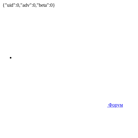
{"uid":0,"adv":0,"beta":0}
Форум