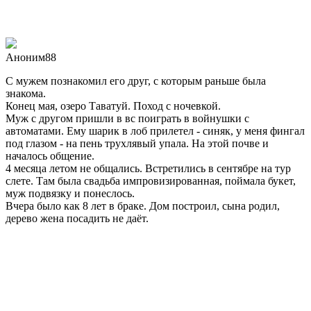
Аноним88
С мужем познакомил его друг, с которым раньше была
знакома.
Конец мая, озеро Таватуй. Поход с ночевкой.
Муж с другом пришли в вс поиграть в войнушки с
автоматами. Ему шарик в лоб прилетел - синяк, у меня фингал
под глазом - на пень трухлявый упала. На этой почве и
началось общение.
4 месяца летом не общались. Встретились в сентябре на тур
слете. Там была свадьба импровизированная, поймала букет,
муж подвязку и понеслось.
Вчера было как 8 лет в браке. Дом построил, сына родил,
дерево жена посадить не даёт.