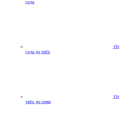
года
От
года до трёх
От
трёх до семи