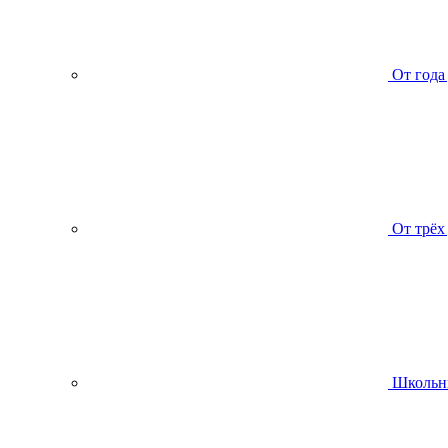
От года
От трёх
Школьн