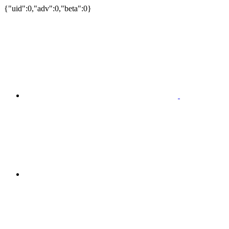
{"uid":0,"adv":0,"beta":0}