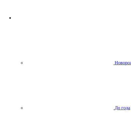
Новоро
До года