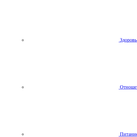
Здоровь
Отноше
Питани