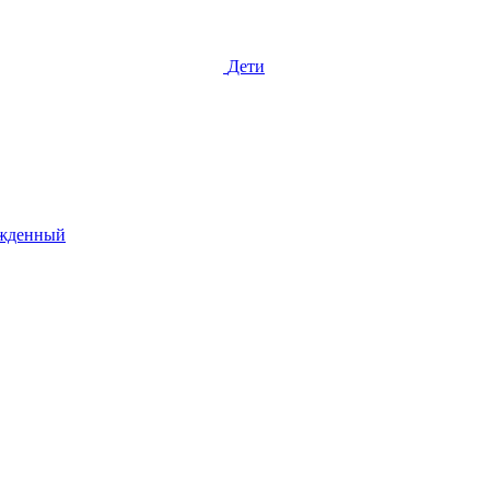
Дети
жденный