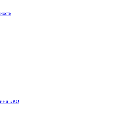
ность
дие и ЭКО