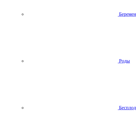
Беремен
Роды
Беспло