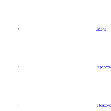
Мода
Красота
Психол