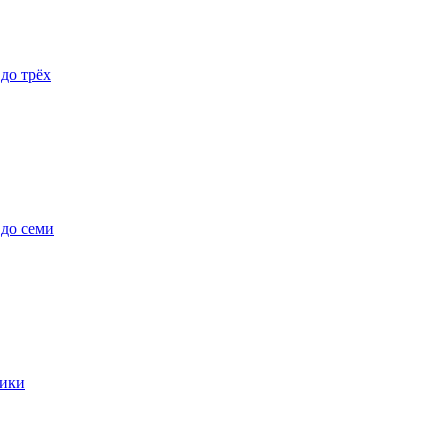
 до трёх
 до семи
ики