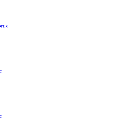
огия
е
е