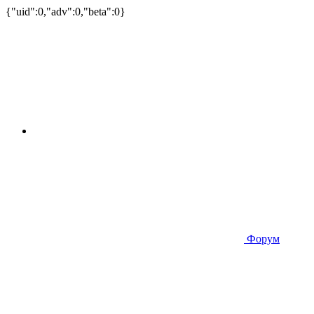
{"uid":0,"adv":0,"beta":0}
Форум