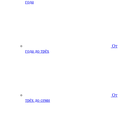
года
От
года до трёх
От
трёх до семи