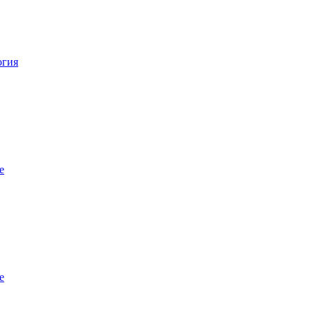
огия
е
е