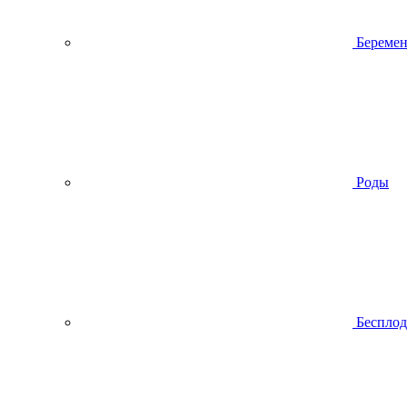
Беремен
Роды
Беспло