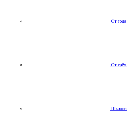
От года
От трёх
Школьн