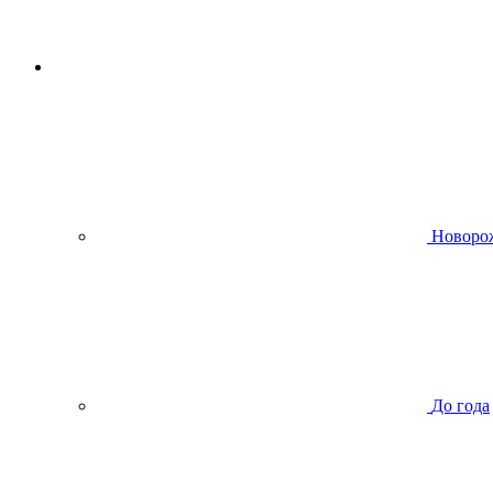
Новоро
До года