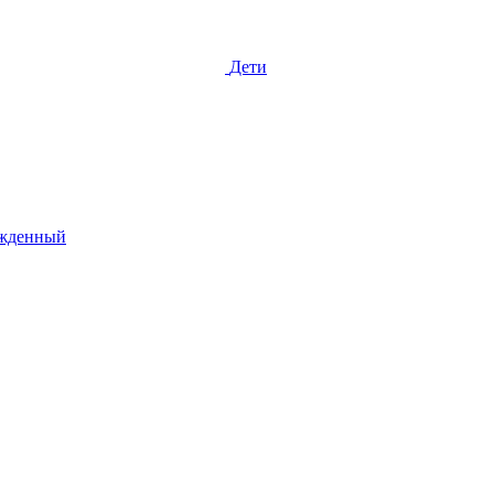
Дети
жденный