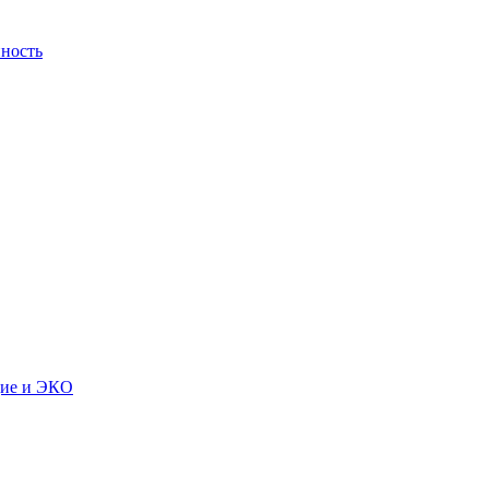
ность
дие и ЭКО