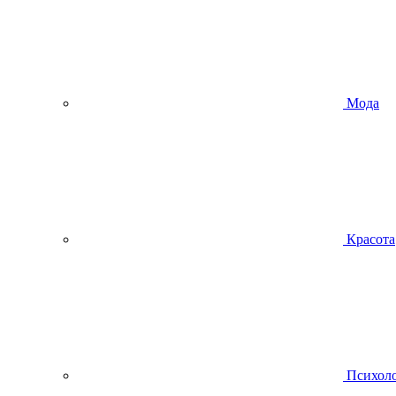
Мода
Красота
Психол