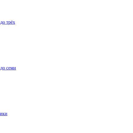
 до трёх
 до семи
ики