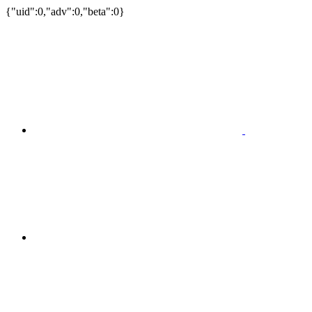
{"uid":0,"adv":0,"beta":0}