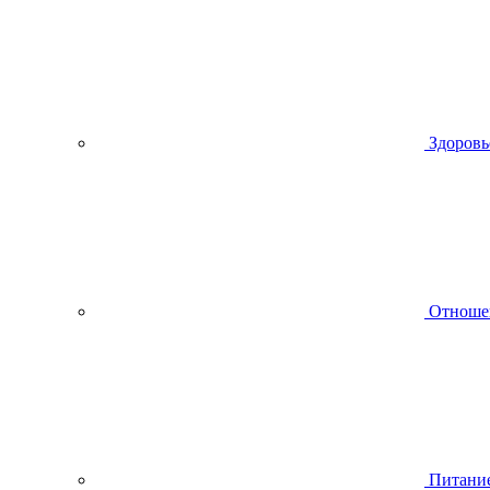
Здоровь
Отноше
Питани