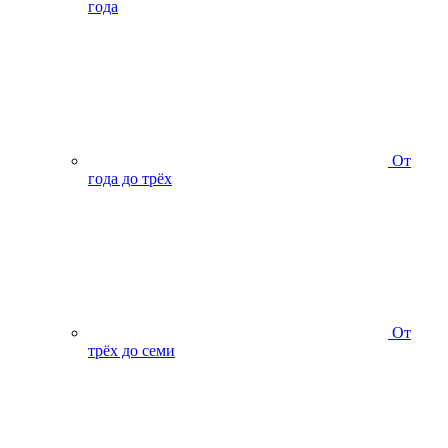
года
От
года до трёх
От
трёх до семи