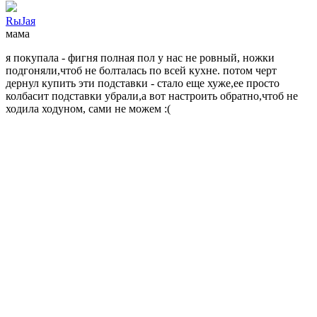
RыJaя
мама
я покупала - фигня полная
пол у нас не ровный, ножки
подгоняли,чтоб не болталась по всей кухне. потом черт
дернул купить эти подставки - стало еще хуже,ее просто
колбасит
подставки убрали,а вот настроить обратно,чтоб не
ходила ходуном, сами не можем :(