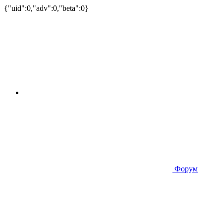
{"uid":0,"adv":0,"beta":0}
Форум