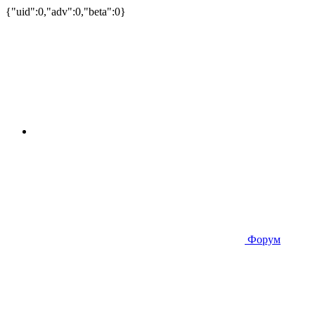
{"uid":0,"adv":0,"beta":0}
Форум