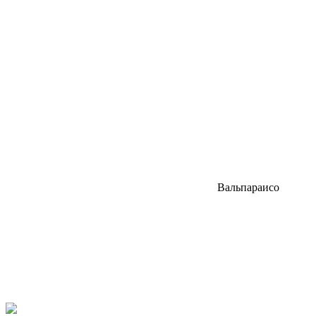
Вальпараисо