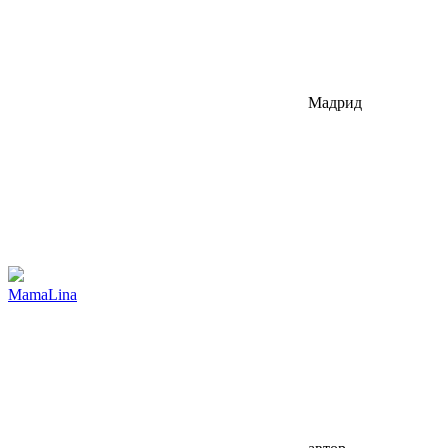
Мадрид
МаmaLina