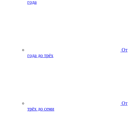
года
От
года до трёх
От
трёх до семи