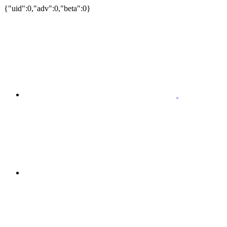
{"uid":0,"adv":0,"beta":0}