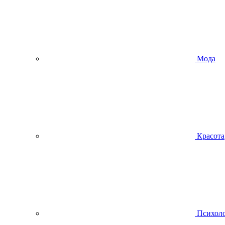
Мода
Красота
Психол