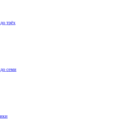
 до трёх
 до семи
ики