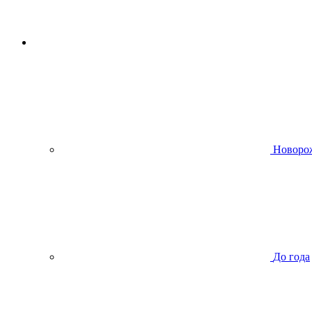
Новоро
До года