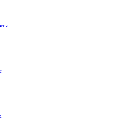
огия
е
е