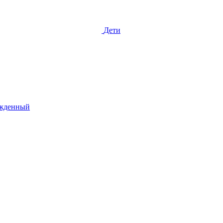
Дети
жденный