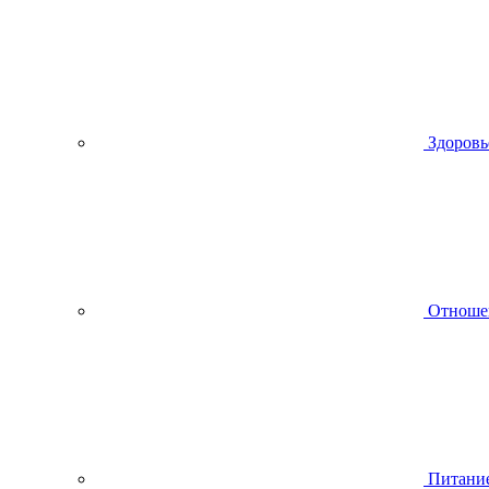
Здоровь
Отноше
Питани