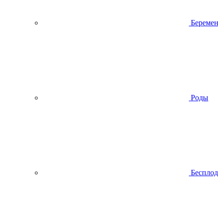
Беремен
Роды
Беспло