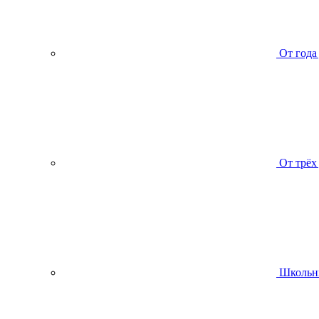
От года
От трёх
Школьн