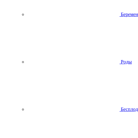
Беремен
Роды
Беспло