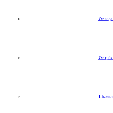
От года
От трёх
Школьн