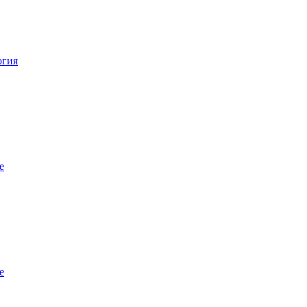
огия
е
е