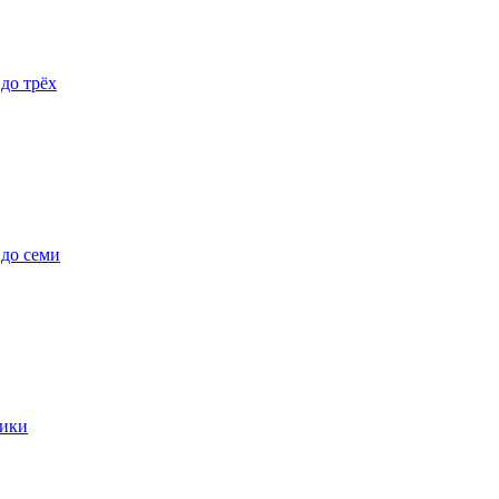
 до трёх
 до семи
ики