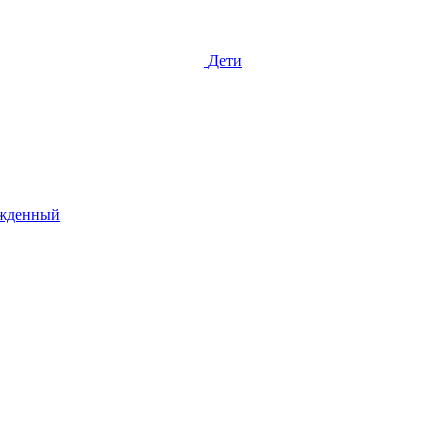
Дети
жденный