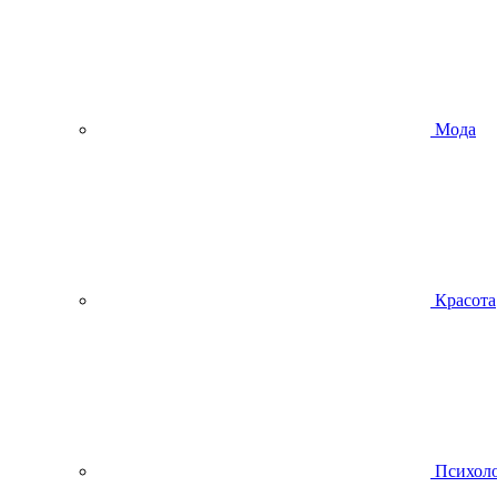
Мода
Красота
Психол