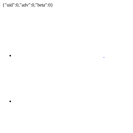
{"uid":0,"adv":0,"beta":0}