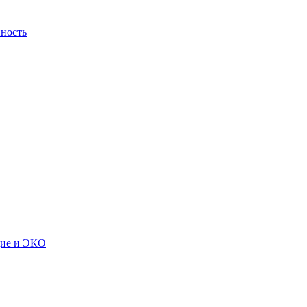
ность
дие и ЭКО