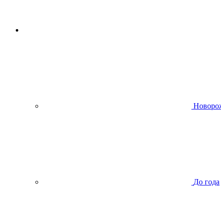
Новоро
До года