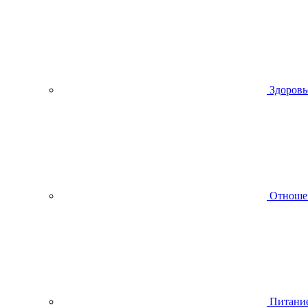
Здоровь
Отноше
Питани