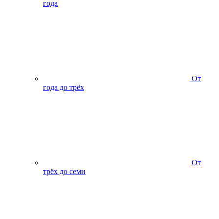
года
От
года до трёх
От
трёх до семи