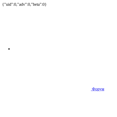
{"uid":0,"adv":0,"beta":0}
Форум