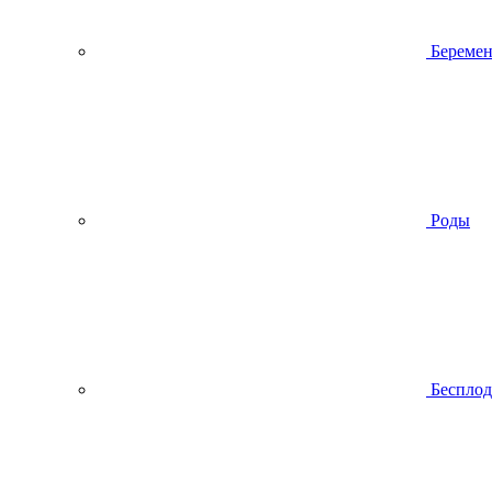
Беремен
Роды
Беспло