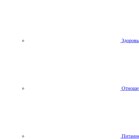
Здоровь
Отноше
Питани