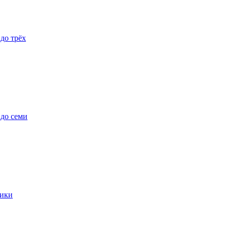
 до трёх
 до семи
ики