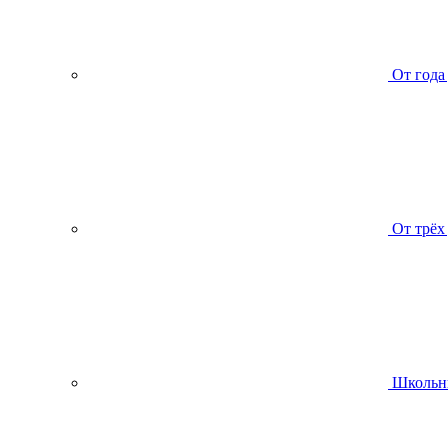
От года
От трёх
Школьн