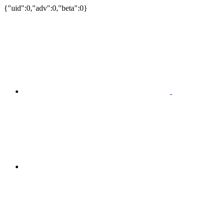
{"uid":0,"adv":0,"beta":0}