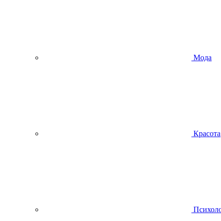
Мода
Красота
Психол