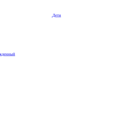
Дети
жденный