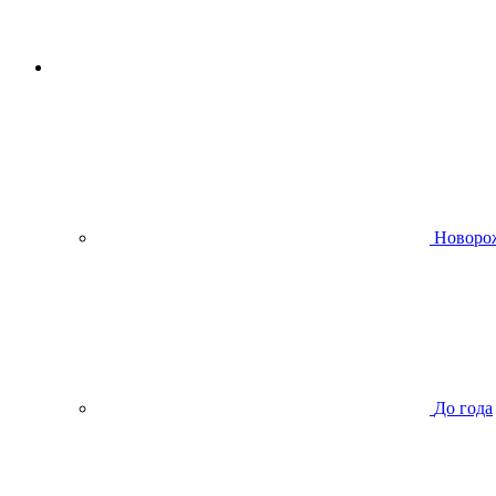
Новоро
До года