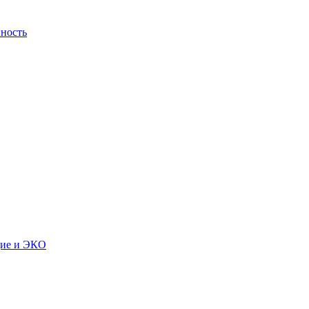
ность
дие и ЭКО