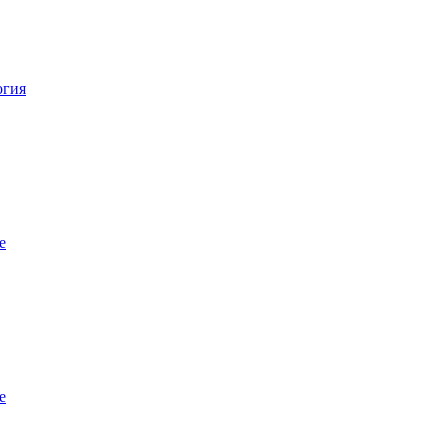
огия
е
е