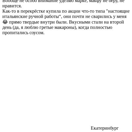
Вообще не особо внимание уделяю марке, макфу не беру, не
нравится.
Как-то в перекрёстке купила по акции что-то типа "настоящие
итальянские ручной работы“, они почти не сварились у меня
😂 прямо твердые внутри были. Вкусными стали на второй
день (да, я люблю гретые макароны), когда полностью
пропитались соусом.
Екатеринбург