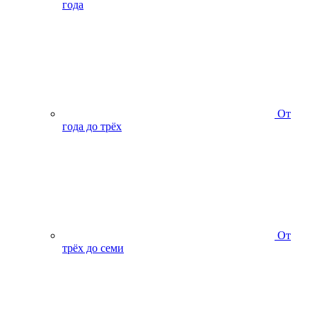
года
От
года до трёх
От
трёх до семи