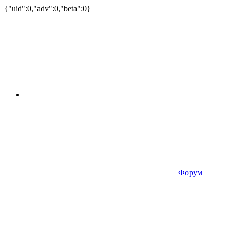
{"uid":0,"adv":0,"beta":0}
Форум