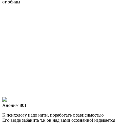
от обиды
Аноним 801
К психологу надо идти, поработать с зависимостью
Его везде забанить т.к он над вами осознанно! издевается