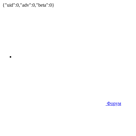
{"uid":0,"adv":0,"beta":0}
Форум