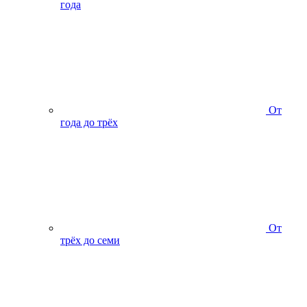
года
От
года до трёх
От
трёх до семи