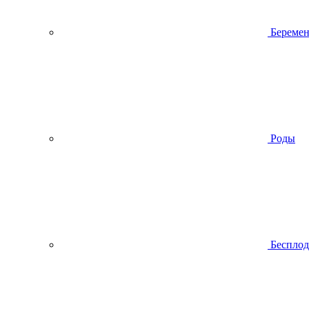
Беремен
Роды
Беспло