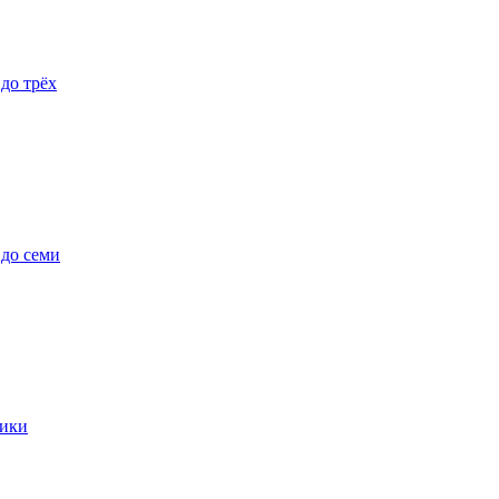
 до трёх
 до семи
ики