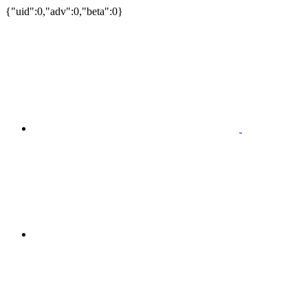
{"uid":0,"adv":0,"beta":0}