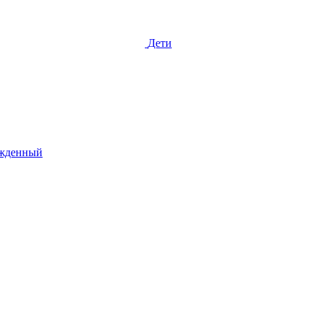
Дети
жденный