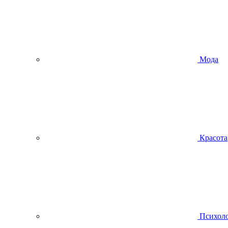
Мода
Красота
Психол