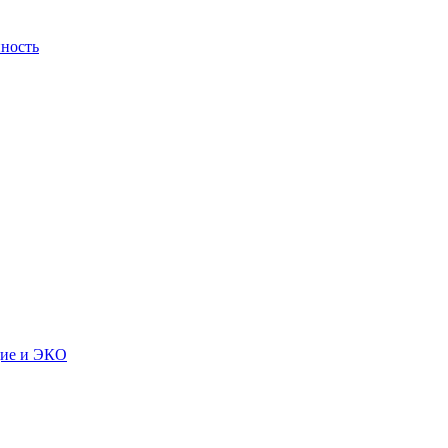
ность
дие и ЭКО