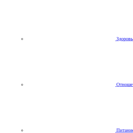
Здоровь
Отноше
Питани