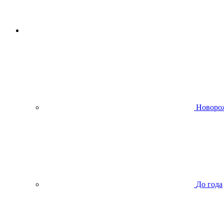
Новоро
До года