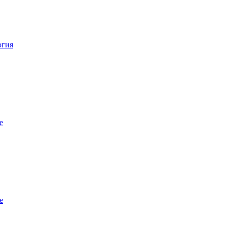
огия
е
е