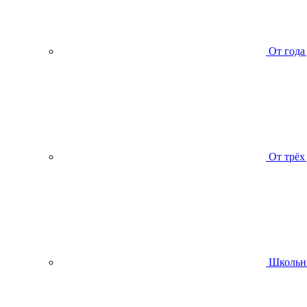
От года
От трёх
Школьн