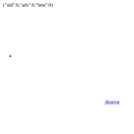
{"uid":0,"adv":0,"beta":0}
Форум