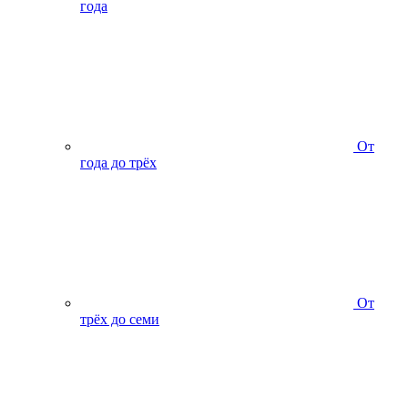
года
От
года до трёх
От
трёх до семи