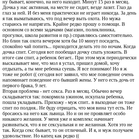
ну бывает, конечно, на него находит. Минут 15 раз в месяц.
Дочка у нас активная, на месте не сидит, везде лазит. Глаз да
глаз за ней. И без меня практически не играет никогда. За день
я так выматываюсь, что под вечер выть охота. Но мужа
стараюсь не напрягать. Крайне редко прошу о помощи. В
основном со всеми задачами (магазин, поликлиника,
прогулки, школа развития и пр.) справляюсь самостоятельно.
Но блин так охота вечером хотя бы 10 минут посидеть,
спокойно чай попить... приходится делать это по ночам. Когда
дочка спит. Сегодня вот пообещал дочку спать уложить. В
итоге сам спит, а ребенок бегает.. При этом муж периодически
высказывает мне, что мол я устал, пришел домой, хочу
отдыхать, а ты мне ребенка суешь. Я все понимаю! Но я ж
тоже не робот (( сегодня вот заявил, что мое поведение очень
напоминает поведение его бывшей жены. У него есть дочь от
первого брака, 9 лет.
Вторая проблема - нет секса. Раз в месяц. Обычно вечер
складывается так: покормила ужином, искупала ребенка,
пошла укладывать. Прихожу - муж спит.. в выходные он тоже
спит по полдня.. Не буду отрицать, что моя вина тут есть. Не
бросаюсь на него как львица. Но и он не проявляет особо
никакого желания. У меня уже и комплекс начинает
развиваться, что я не сексуальная и не желанная. Хотя это не
так. Когда секс бывает, то он отличный. И я, и муж получаем
удовольствие. Но капец как редко ((