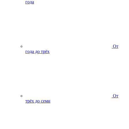
года
От
года до трёх
От
трёх до семи