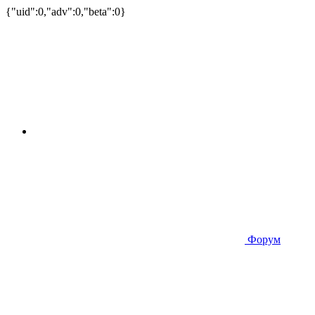
{"uid":0,"adv":0,"beta":0}
Форум