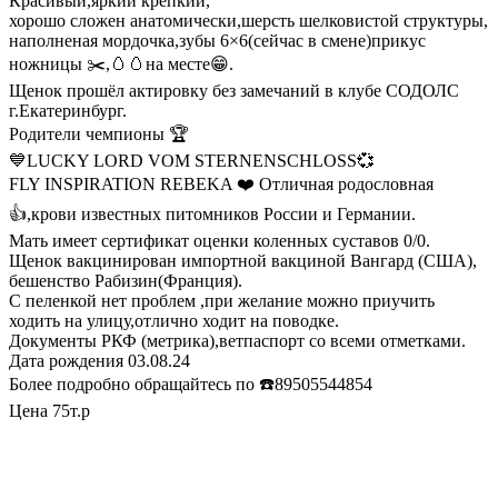
Красивый,яркий крепкий,
хорошо сложен анатомически,шерсть шелковистой структуры,
наполненая мордочка,зубы 6×6(сейчас в смене)прикус
ножницы ✂️,🥚🥚на месте😁.
Щенок прошёл актировку без замечаний в клубе СОДОЛС
г.Екатеринбург.
Родители чемпионы 🏆
💙LUCKY LORD VOM STERNENSCHLOSS💞
FLY INSPIRATION REBEKA ❤️ Отличная родословная
👍,крови известных питомников России и Германии.
Мать имеет сертификат оценки коленных суставов 0/0.
Щенок вакциниpован импортной вакциной Вангард (США),
бешенство Рабизин(Франция).
С пеленкой нет проблем ,при желание можно приучить
ходить на улицу,отлично ходит на поводке.
Документы РКФ (метрика),ветпаспорт со всеми отметками.
Дата рождения 03.08.24
Более подробно обращайтесь по ☎️89505544854
Цена 75т.р