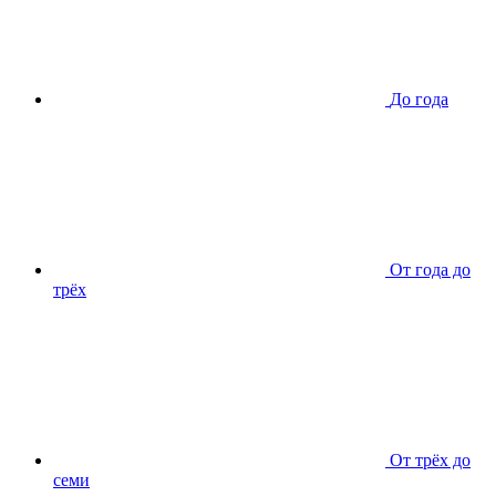
До года
От года до
трёх
От трёх до
семи