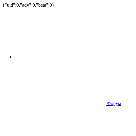
{"uid":0,"adv":0,"beta":0}
Форум