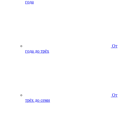
года
От
года до трёх
От
трёх до семи