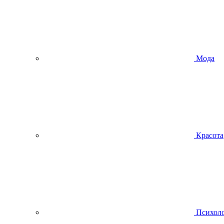
Мода
Красота
Психол