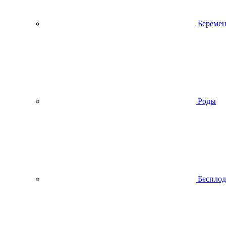
Беремен
Роды
Беспло