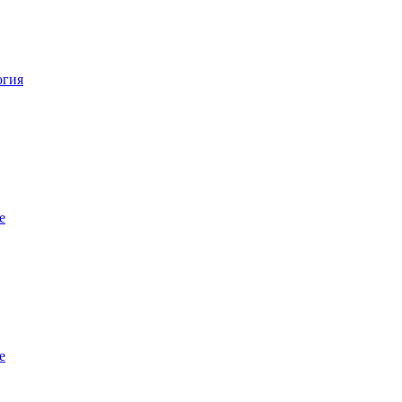
огия
е
е