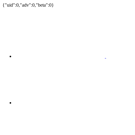
{"uid":0,"adv":0,"beta":0}