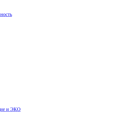
ность
дие и ЭКО