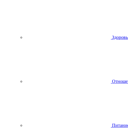
Здоровь
Отноше
Питани