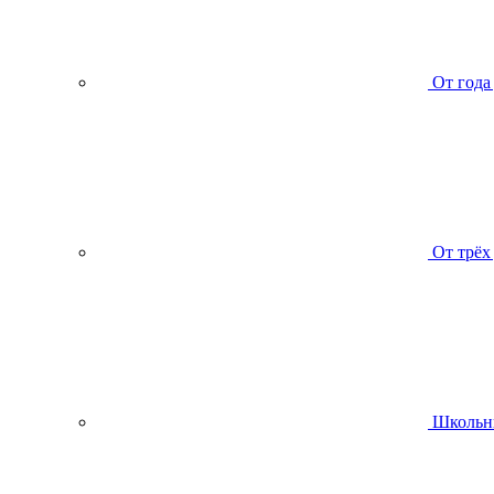
От года
От трёх
Школьн