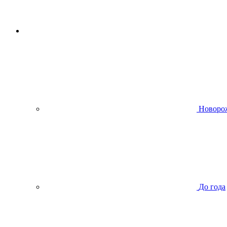
Новоро
До года