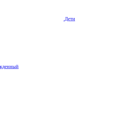
Дети
жденный