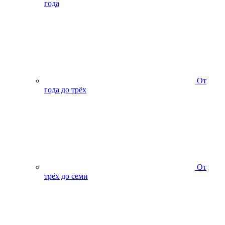
года
От
года до трёх
От
трёх до семи