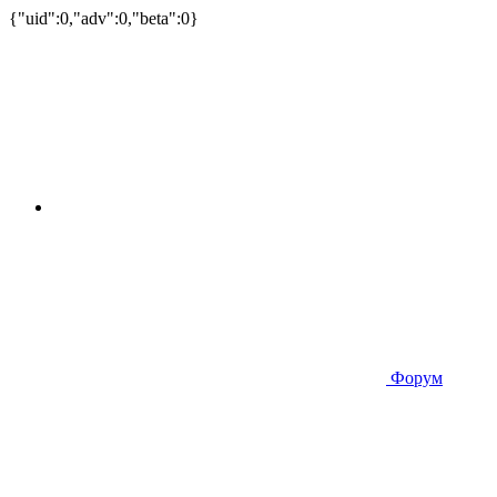
{"uid":0,"adv":0,"beta":0}
Форум