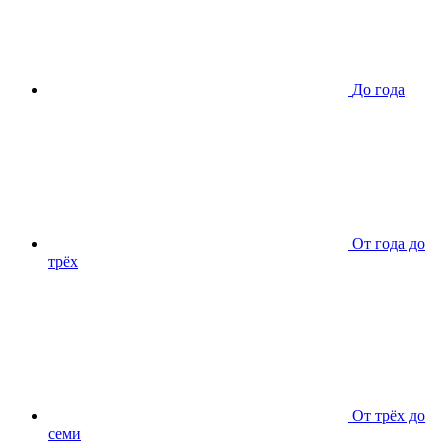
До года
От года до
трёх
От трёх до
семи