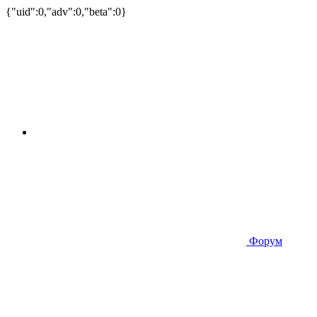
{"uid":0,"adv":0,"beta":0}
Форум