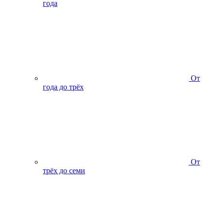
года
От
года до трёх
От
трёх до семи