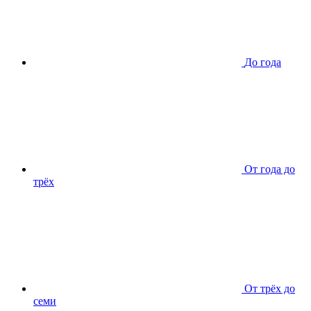
До года
От года до
трёх
От трёх до
семи