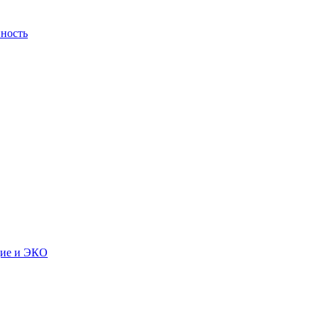
ность
дие и ЭКО