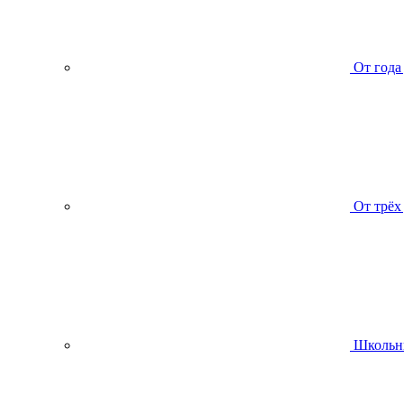
От года
От трёх
Школьн