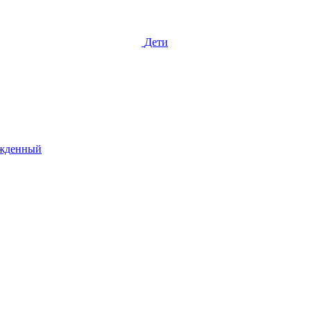
Дети
жденный