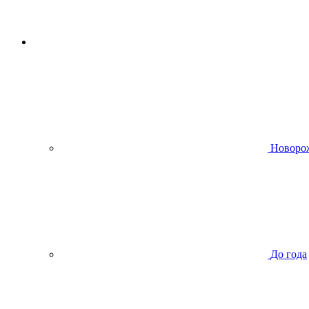
Новоро
До года