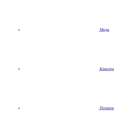
Мода
Красота
Психол