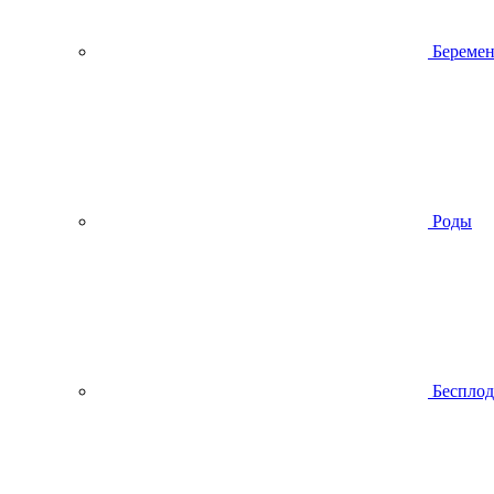
Беремен
Роды
Беспло