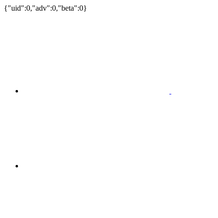
{"uid":0,"adv":0,"beta":0}