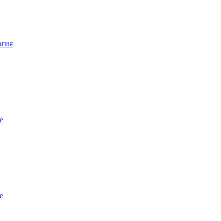
огия
е
е