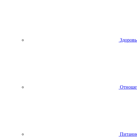
Здоровь
Отноше
Питани