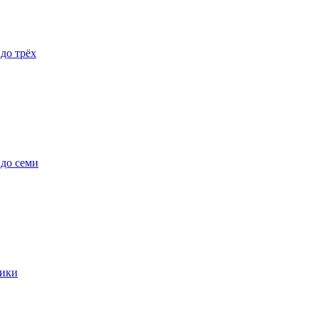
 до трёх
 до семи
ики