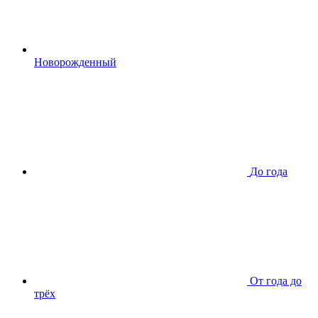
Новорожденный
До года
От года до
трёх