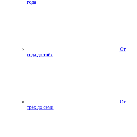
года
От
года до трёх
От
трёх до семи