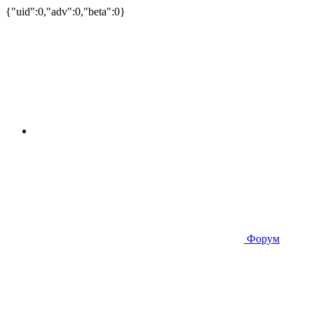
{"uid":0,"adv":0,"beta":0}
Форум