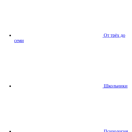
От трёх до
семи
Школьники
Психология