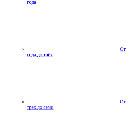
года
От
года до трёх
От
трёх до семи