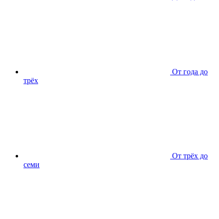
От года до
трёх
От трёх до
семи