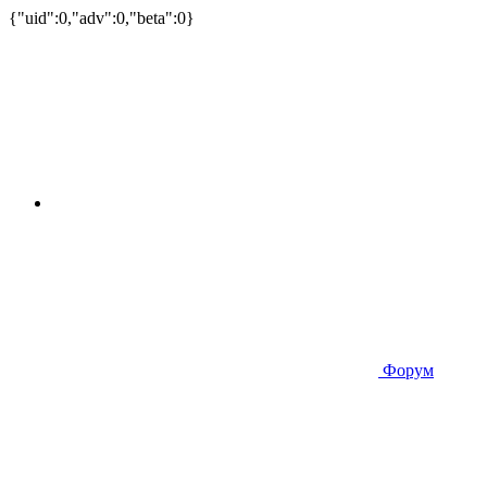
{"uid":0,"adv":0,"beta":0}
Форум