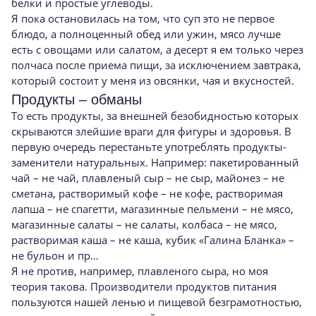
белки и простые углеводы.
Я пока остановилась на том, что суп это не первое
блюдо, а полноценный обед или ужин, мясо лучше
есть с овощами или салатом, а десерт я ем только через
полчаса после приема пищи, за исключением завтрака,
который состоит у меня из овсянки, чая и вкусностей.
Продукты – обманы
То есть продукты, за внешней безобидностью которых
скрываются злейшие враги для фигуры и здоровья. В
первую очередь перестаньте употреблять продукты-
заменители натуральных. Например: пакетированный
чай – не чай, плавленый сыр – не сыр, майонез – не
сметана, растворимый кофе – не кофе, растворимая
лапша – не спагетти, магазинные пельмени – не мясо,
магазинные салаты – не салаты, колбаса – не мясо,
растворимая каша – не каша, кубик «Галина Бланка» –
не бульон и пр…
Я не против, например, плавленого сыра, но моя
теория такова. Производители продуктов питания
пользуются нашей ленью и пищевой безграмотностью,