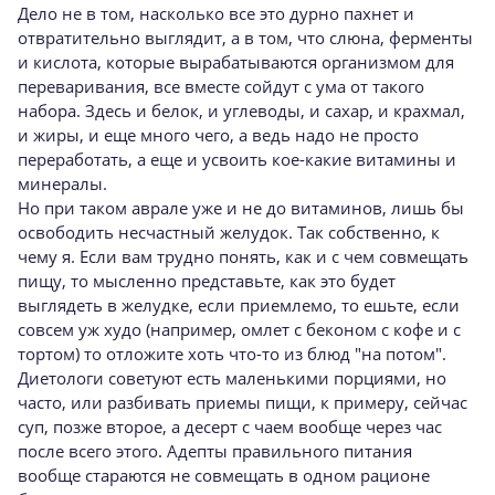
Дело не в том, насколько все это дурно пахнет и
отвратительно выглядит, а в том, что слюна, ферменты
и кислота, которые вырабатываются организмом для
переваривания, все вместе сойдут с ума от такого
набора. Здесь и белок, и углеводы, и сахар, и крахмал,
и жиры, и еще много чего, а ведь надо не просто
переработать, а еще и усвоить кое-какие витамины и
минералы.
Но при таком аврале уже и не до витаминов, лишь бы
освободить несчастный желудок. Так собственно, к
чему я. Если вам трудно понять, как и с чем совмещать
пищу, то мысленно представьте, как это будет
выглядеть в желудке, если приемлемо, то ешьте, если
совсем уж худо (например, омлет с беконом с кофе и с
тортом) то отложите хоть что-то из блюд "на потом".
Диетологи советуют есть маленькими порциями, но
часто, или разбивать приемы пищи, к примеру, сейчас
суп, позже второе, а десерт с чаем вообще через час
после всего этого. Адепты правильного питания
вообще стараются не совмещать в одном рационе