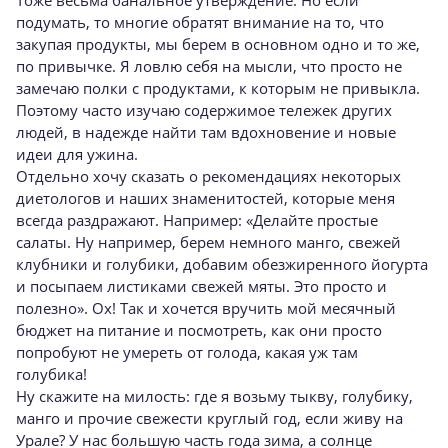
Тоже весьма банальное утверждение. Но если
подумать, то многие обратят внимание на то, что
закупая продукты, мы берем в основном одно и то же,
по привычке. Я ловлю себя на мысли, что просто не
замечаю полки с продуктами, к которым не привыкла.
Поэтому часто изучаю содержимое тележек других
людей, в надежде найти там вдохновение и новые
идеи для ужина.
Отдельно хочу сказать о рекомендациях некоторых
диетологов и наших знаменитостей, которые меня
всегда раздражают. Например: «Делайте простые
салаты. Ну например, берем немного манго, свежей
клубники и голубики, добавим обезжиренного йогурта
и посыпаем листиками свежей мяты. Это просто и
полезно». Ох! Так и хочется вручить мой месячный
бюджет на питание и посмотреть, как они просто
попробуют не умереть от голода, какая уж там
голубика!
Ну скажите на милость: где я возьму тыкву, голубику,
манго и прочие свежести круглый год, если живу на
Урале? У нас большую часть года зима, а солнце