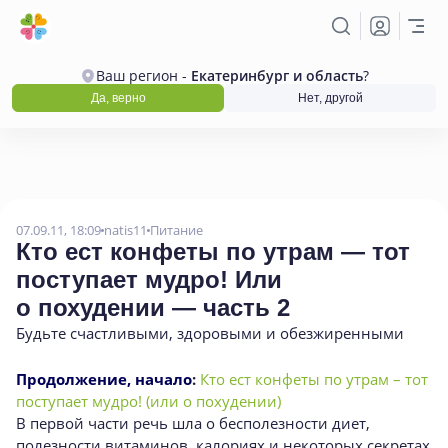
Ваш регион -
Екатеринбург и область
?
Да, верно
Нет, другой
07.09.11, 18:09
natis11
Питание
Кто ест конфеты по утрам — тот
поступает мудро! Или
о похудении — часть 2
Будьте счастливыми
,
здоровыми и обезжиренными
Продолжение, начало
:
Кто ест конфеты по утрам – тот
поступает мудро! (или о похудении)
В первой части речь шла о бесполезности диет,
полезности витаминов, калориях и некоторых секретах