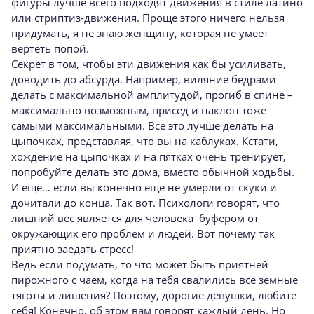
фигуры лучше всего подходят движения в стиле латино
или стриптиз-движения. Проще этого ничего нельзя
придумать, я не знаю женщину, которая не умеет
вертеть попой.
Секрет в том, чтобы эти движения как бы усиливать,
доводить до абсурда. Например, виляние бедрами
делать с максимальной амплитудой, прогиб в спине –
максимально возможным, присед и наклон тоже
самыми максимальными. Все это лучше делать на
цыпочках, представляя, что вы на каблуках. Кстати,
хождение на цыпочках и на пятках очень тренирует,
попробуйте делать это дома, вместо обычной ходьбы.
И еще… если вы конечно еще не умерли от скуки и
дочитали до конца. Так вот. Психологи говорят, что
лишний вес является для человека буфером от
окружающих его проблем и людей. Вот почему так
приятно заедать стресс!
Ведь если подумать, то что может быть приятней
пирожного с чаем, когда на тебя свалились все земные
тяготы и лишения? Поэтому, дорогие девушки, любите
себя! Конечно, об этом вам говорят каждый день. Но