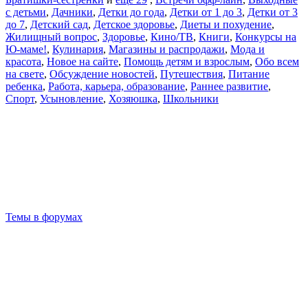
с детьми
,
Дачники
,
Детки до года
,
Детки от 1 до 3
,
Детки от 3
до 7
,
Детский сад
,
Детское здоровье
,
Диеты и похудение
,
Жилищный вопрос
,
Здоровье
,
Кино/ТВ
,
Книги
,
Конкурсы на
Ю-маме!
,
Кулинария
,
Магазины и распродажи
,
Мода и
красота
,
Новое на сайте
,
Помощь детям и взрослым
,
Обо всем
на свете
,
Обсуждение новостей
,
Путешествия
,
Питание
ребенка
,
Работа, карьера, образование
,
Раннее развитие
,
Спорт
,
Усыновление
,
Хозяюшка
,
Школьники
Темы в форумах