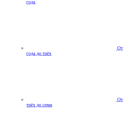
года
От
года до трёх
От
трёх до семи