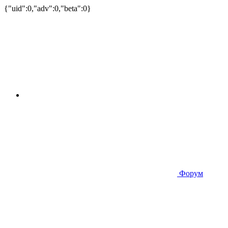
{"uid":0,"adv":0,"beta":0}
Форум