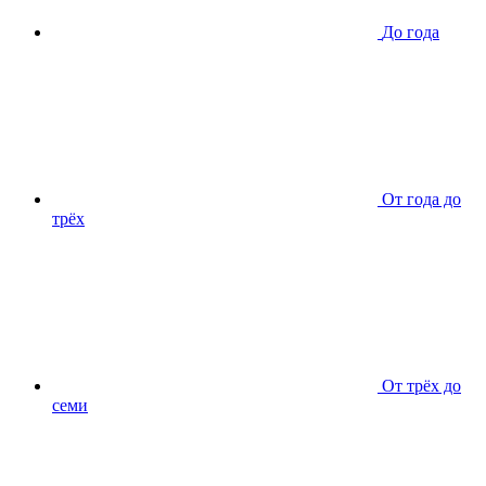
До года
От года до
трёх
От трёх до
семи